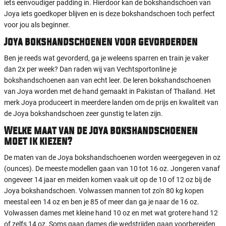
iets eenvoudiger padding in. Hierdoor kan de bokshandschoen van
Joya iets goedkoper blijven en is deze bokshandschoen toch perfect
voor jou als beginner.
Joya bokshandschoenen voor gevorderden
Ben je reeds wat gevorderd, ga je weleens sparren en train je vaker
dan 2x per week? Dan raden wij van Vechtsportonline je
bokshandschoenen aan van echt leer. De leren bokshandschoenen
van Joya worden met de hand gemaakt in Pakistan of Thailand. Het
merk Joya produceert in meerdere landen om de prijs en kwaliteit van
de Joya bokshandschoen zeer gunstig te laten zijn.
Welke maat van de Joya bokshandschoenen
moet ik kiezen?
De maten van de Joya bokshandschoenen worden weergegeven in oz
(ounces). De meeste modellen gaan van 10 tot 16 oz. Jongeren vanaf
ongeveer 14 jaar en meiden komen vaak uit op de 10 of 12 oz bij de
Joya bokshandschoen. Volwassen mannen tot zo'n 80 kg kopen
meestal een 14 oz en ben je 85 of meer dan ga je naar de 16 oz.
Volwassen dames met kleine hand 10 oz en met wat grotere hand 12
of zelfs 14 oz. Soms gaan dames die wedstrijden gaan voorbereiden