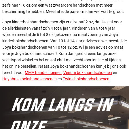
zelfs naar 16 oz om een wat zwaardere handschoen met meer
bescherming te hebben. Meestal is de pasvorm dan wel wat te groot.
Joya kinderbokshandschoenen zijn er al vanaf 2 oz, dat is echt voor
de allerkleinsten vanaf zo'n 4 tot 6 jaar. Kinderen van 6 tot 9 jaar
worden meestal de 6 tot 8 oz gekozen qua maatvoering van Joya
kinderbokshandschoenen. Van 10 tot 14 jaar adviseren we meestal de
Joya bokshandschoenen van 10 tot 12 oz. Wil je een advies op maat
voor je Joya bokshandschoen? Kom dan gerust eens langs onze
vechtsportwinkel en bel ons of chat met vechtsportonline.nl tijdens
het online bestellen. Naast Joya bokshandschoenen kun je bij ons ook
terecht voor
MMA handschoenen
,
Venum bokshandschoenen
en
Hayabusa bokshandschoenen
en
Twins bokshandschoenen
.
Kom langs in
onze