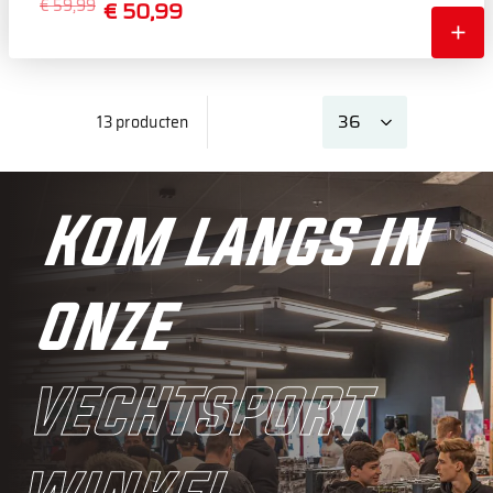
€ 59,99
€ 50,99
13 producten
Kom langs in
onze
vechtsport