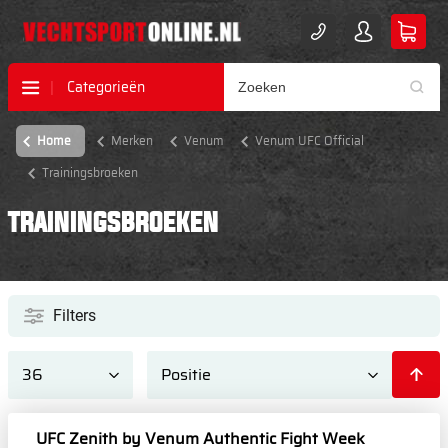
Categorieën
Home
Merken
Venum
Venum UFC Official
Trainingsbroeken
TRAININGSBROEKEN
Filters
UFC Zenith by Venum Authentic Fight Week