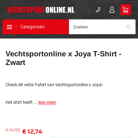
Categorieën
Ga
Ga
Vechtsportonline x Joya T-Shirt -
naar
naar
het
het
Zwart
einde
begin
van
van
de
de
afbeeldingen-
afbeeldingen-
Check dit vette T-shirt van Vechtsportonline x Joya!
gallerij
gallerij
Het shirt heeft ...
lees meer
€ 14,99
€ 12,74