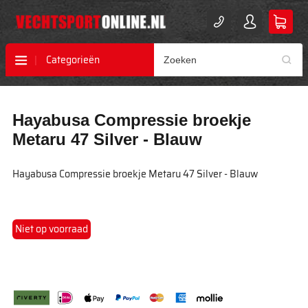
Categorieën
Ga
Ga
Hayabusa Compressie broekje
naar
naar
het
het
Metaru 47 Silver - Blauw
einde
begin
van
van
Hayabusa Compressie broekje Metaru 47 Silver - Blauw
de
de
afbeeldingen-
afbeeldingen-
gallerij
gallerij
Niet op voorraad