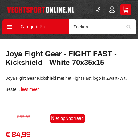
Categorieën
Ga
Ga
Joya Fight Gear - FIGHT FAST -
naar
naar
het
het
Kickshield - White-70x35x15
einde
begin
van
van
de
de
Joya Fight Gear Kickshield met het Fight Fast logo in Zwart/Wit.
afbeeldingen-
afbeeldingen-
Beste...
lees meer
gallerij
gallerij
€ 99,99
Niet op voorraad
€ 84,99