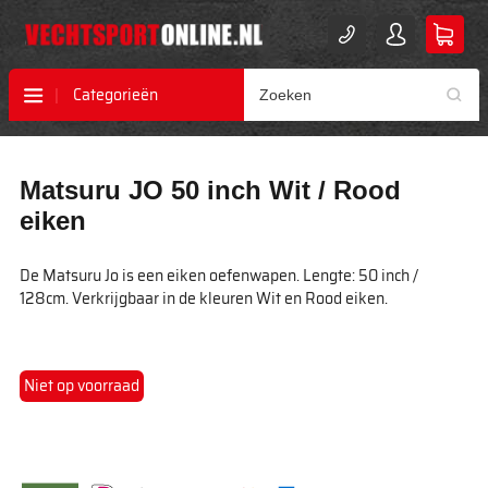
Categorieën
Ga
Ga
Matsuru JO 50 inch Wit / Rood
naar
naar
het
het
eiken
einde
begin
van
van
De Matsuru Jo is een eiken oefenwapen. Lengte: 50 inch /
de
de
128cm. Verkrijgbaar in de kleuren Wit en Rood eiken.
afbeeldingen-
afbeeldingen-
gallerij
gallerij
Niet op voorraad