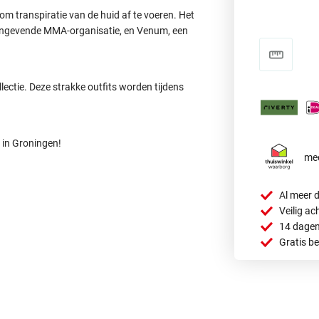
 transpiratie van de huid af te voeren. Het
aangevende MMA-organisatie, en Venum, een
ectie. Deze strakke outfits worden tijdens
 in Groningen!
mee
Al meer d
Veilig ac
14 dagen
Gratis b