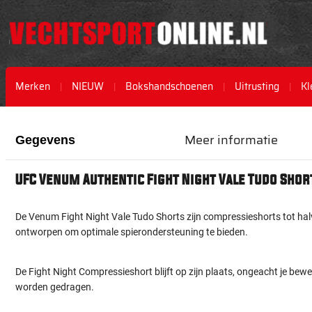
Merken
NIEUW
Bokshandschoenen
Uitrusting
Kl
Ga
Ga
naar
naar
Meer informatie
Gegevens
het
het
einde
begin
van
van
UFC Venum Authentic Fight Night Vale Tudo Short
de
de
afbeeldingen-
afbeeldingen-
gallerij
gallerij
De Venum Fight Night Vale Tudo Shorts zijn compressieshorts tot ha
ontworpen om optimale spierondersteuning te bieden.
De Fight Night Compressieshort blijft op zijn plaats, ongeacht je bew
worden gedragen.