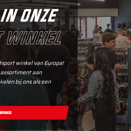
in onze
 winkel
tsport winkel van Europa!
 assortiment aan
kelen bij ons als een
 Winkel