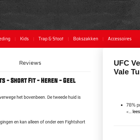
eding
Kids
Trap & Stoot
Bokszakken
Accessoires
Reviews
UFC Ve
Vale Tu
s - Short Fit - Heren - Geel
lverwege het bovenbeen. De tweede huid is
78% po
<...
lee
egingen en kan alleen of onder een Fightshort