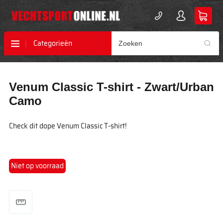
Categorieën
Ga
Ga
Venum Classic T-shirt - Zwart/Urban
naar
naar
het
het
Camo
einde
begin
van
van
Check dit dope Venum Classic T-shirt!
de
de
afbeeldingen-
afbeeldingen-
gallerij
gallerij
Niet op voorraad