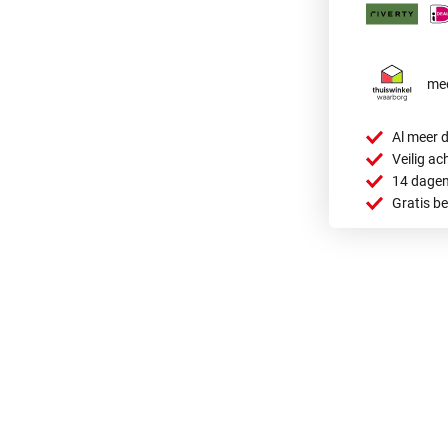
mee
Al meer d
Veilig ac
14 dagen
Gratis b