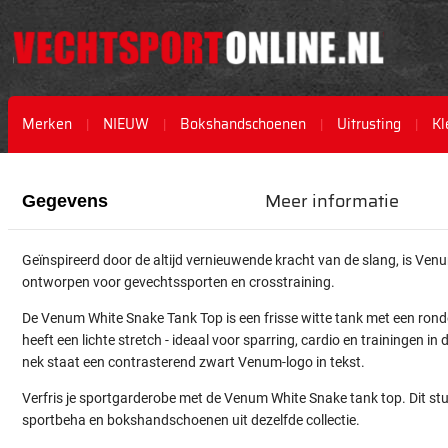
Merken
NIEUW
Bokshandschoenen
Uitrusting
Kl
Ga
Ga
naar
naar
Meer informatie
Gegevens
het
het
einde
begin
van
van
Geïnspireerd door de altijd vernieuwende kracht van de slang, is Ven
de
de
ontworpen voor gevechtssporten en crosstraining.
afbeeldingen-
afbeeldingen-
gallerij
gallerij
De Venum White Snake Tank Top is een frisse witte tank met een ro
heeft een lichte stretch - ideaal voor sparring, cardio en trainingen in
nek staat een contrasterend zwart Venum-logo in tekst.
Verfris je sportgarderobe met de Venum White Snake tank top. Dit stu
sportbeha en bokshandschoenen uit dezelfde collectie.