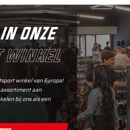
in onze
 winkel
tsport winkel van Europa!
 assortiment aan
kelen bij ons als een
 Winkel