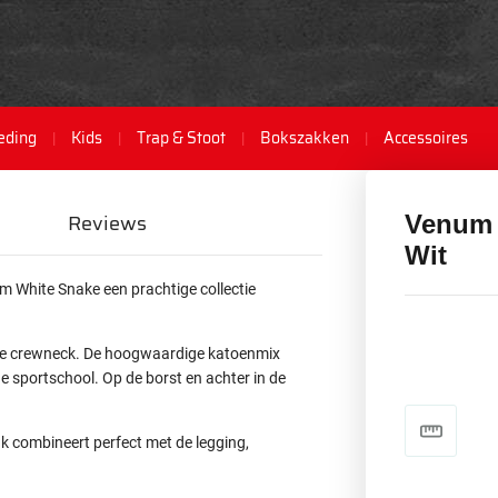
eding
Kids
Trap & Stoot
Bokszakken
Accessoires
Reviews
Venum 
Wit
um White Snake een prachtige collectie
nde crewneck. De hoogwaardige katoenmix
 de sportschool. Op de borst en achter in de
k combineert perfect met de legging,