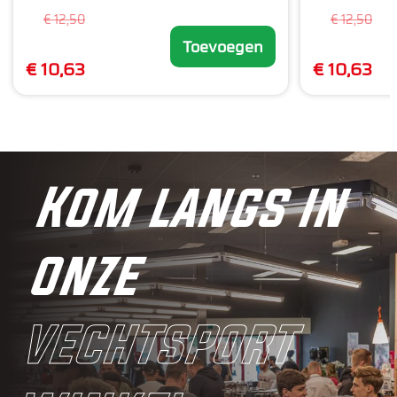
€ 12,50
€ 12,50
Toevoegen
€ 10,63
€ 10,63
Kom langs in
onze
vechtsport