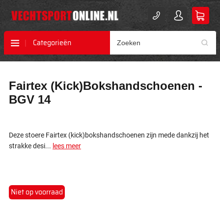
Categorieën
Ga
Ga
Fairtex (Kick)Bokshandschoenen -
naar
naar
het
het
BGV 14
einde
begin
van
van
de
de
afbeeldingen-
afbeeldingen-
Deze stoere Fairtex (kick)bokshandschoenen zijn mede dankzij het
gallerij
gallerij
strakke desi...
lees meer
Niet op voorraad