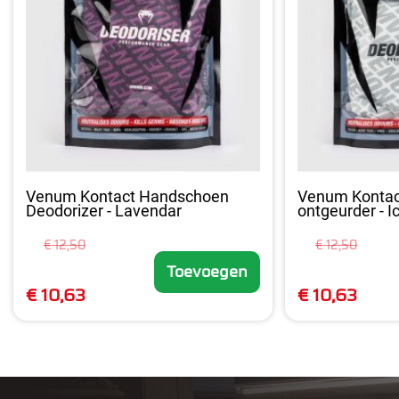
Venum Kontact Handschoen
Venum Konta
Deodorizer - Lavendar
ontgeurder - I
€ 12,50
€ 12,50
Toevoegen
€ 10,63
€ 10,63