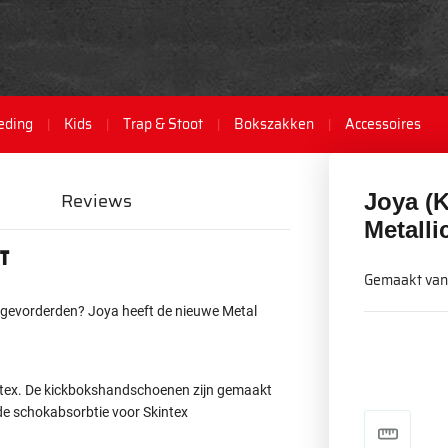
eding
Kids
Trap & Stoot
Bokszakken
Accessoires
Reviews
Joya (
Metalli
t
Gemaakt van
 gevorderden? Joya heeft de nieuwe Metal
tex. De kickbokshandschoenen zijn gemaakt
e schokabsorbtie voor Skintex