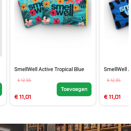
SmellWell Active Tropical Blue
SmellWell A
€ 12,95
€ 12,95
Toevoegen
€ 11,01
€ 11,01