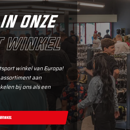
in onze
 winkel
tsport winkel van Europa!
 assortiment aan
kelen bij ons als een
 Winkel