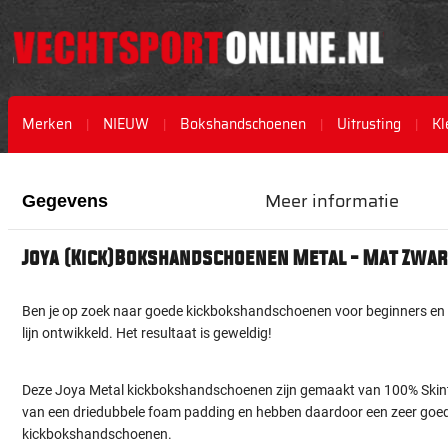
Merken
NIEUW
Bokshandschoenen
Uitrusting
Kl
Ga
Ga
naar
naar
Meer informatie
Gegevens
het
het
einde
begin
van
van
Joya (Kick)Bokshandschoenen Metal - Mat Zwar
de
de
afbeeldingen-
afbeeldingen-
gallerij
gallerij
Ben je op zoek naar goede kickbokshandschoenen voor beginners en
lijn ontwikkeld. Het resultaat is geweldig!
Deze Joya Metal kickbokshandschoenen zijn gemaakt van 100% Skin
van een driedubbele foam padding en hebben daardoor een zeer goed
kickbokshandschoenen.